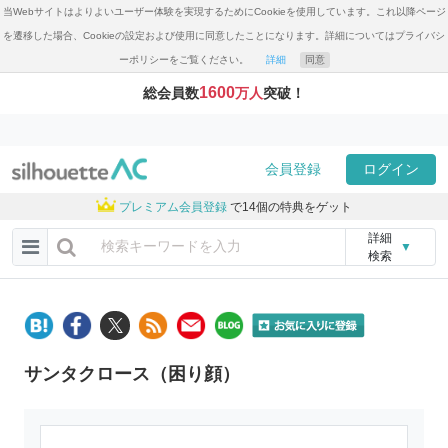
当Webサイトはよりよいユーザー体験を実現するためにCookieを使用しています。これ以降ページ
を遷移した場合、Cookieの設定および使用に同意したことになります。詳細についてはプライバシ
ーポリシーをご覧ください。
詳細
同意
1600
総会員数
万人
突破！
会員登録
ログイン
プレミアム会員登録
で14個の特典をゲット
詳細
▼
検索
サンタクロース（困り顔）