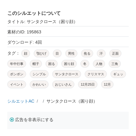
このシルエットについて
タイトル: サンタクロース（困り顔）
素材のID: 195863
ダウンロード: 4回
タグ：
顔
顎ひげ
目
男性
焦る
汗
正面
年中行事
帽子
困る
困り顔
冬
人物
三角
ポンポン
シンプル
サンタクロース
クリスマス
ギュッ
イベント
かわいい
おじいさん
12月25日
12月
シルエットAC
サンタクロース（困り顔）
広告を非表示にする