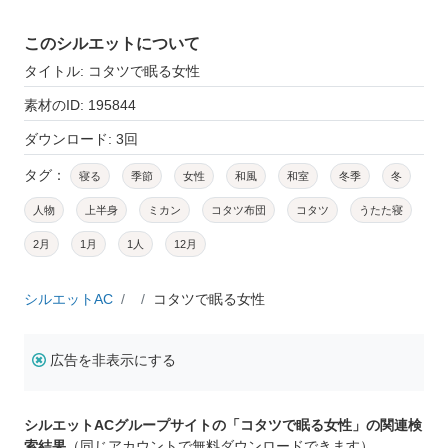
このシルエットについて
タイトル: コタツで眠る女性
素材のID: 195844
ダウンロード: 3回
タグ：
寝る
季節
女性
和風
和室
冬季
冬
人物
上半身
ミカン
コタツ布団
コタツ
うたた寝
2月
1月
1人
12月
シルエットAC
コタツで眠る女性
広告を非表示にする
シルエットACグループサイトの「コタツで眠る女性」の関連検
索結果
（同じアカウントで無料ダウンロードできます）