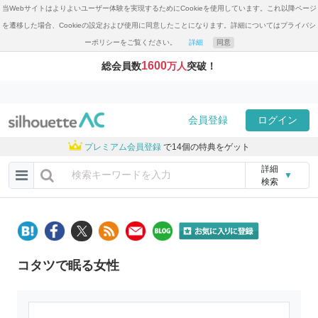
当Webサイトはよりよいユーザー体験を実現するためにCookieを使用しています。これ以降ページ
を遷移した場合、Cookieの設定および使用に同意したことになります。詳細についてはプライバシ
ーポリシーをご覧ください。
詳細
同意
1600
総会員数
万人
突破！
会員登録
ログイン
プレミアム会員登録
で14個の特典をゲット
詳細
▼
検索
コタツで眠る女性