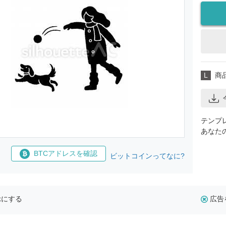
L
商
テンプ
あなた
BTCアドレスを確認
ビットコインってなに?
示にする
広告