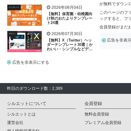
リー素材の選び方
が無料でダウン
2026年08月04日
テンプレート
このページのフ
【無料】保育園・幼稚園向
け秋のおたよりテンプレー
ックすると、フ
ト24選
会員登録がまだ
2026年07月30日
デザイン
広告を非表
【無料】X（Twitter）ヘッ
ダーテンプレート30選｜か
わいい・シンプルなどデザ
イン別に紹介
広告を非表示にする
昨日のダウンロード数：2,389
シルエットについて
会員登録
シルエットとは
無料会員登録
運営会社
プレミアム会員登録
個人情報保護方針