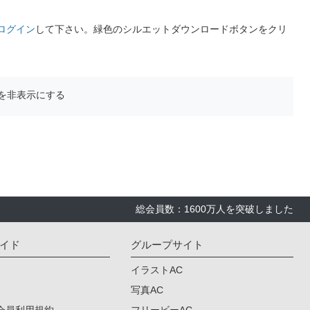
ログイン
して下さい。緑色のシルエットダウンロードボタンをクリ
を非表示にする
総会員数：1600万人を突破しました
イド
グループサイト
イラストAC
写真AC
会員利用規約
フリービーAC