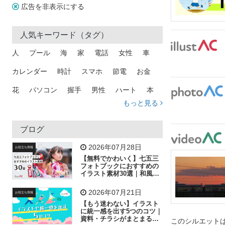
広告を非表示にする
人気キーワード（タグ）
人
プール
海
家
電話
女性
車
カレンダー
時計
スマホ
節電
お金
花
パソコン
握手
男性
ハート
本
もっと見る
矢印
猫
手
メール
トラック
木
犬
吹き出し
カメラ
星
プレゼント
ブログ
飛行機
グラフ
ビル
魚
家族
書類
2026年07月28日
お役立ち情報
【無料でかわいく】七五三
歩く
工場
会社
太陽
キラキラ
フォトブックにおすすめの
イラスト素材30選｜和風の
飾り付け素材が揃う
人物
虫眼鏡
花火
電車
ビジネス
2026年07月21日
お役立ち情報
子供
作業員
葉
相談
ピクトグラム
【もう迷わない】イラスト
に統一感を出す5つのコツ｜
資料・チラシがまとまるフ
このシルエットは