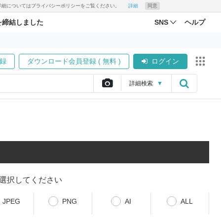
す。詳細についてはプライバシーポリシーをご覧ください。
詳細
同意
を締結しました
SNS
ヘルプ
録
ダウンロード会員登録 ( 無料 )
ログイン
詳細
検索
▼
選択してください
JPEG
PNG
AI
ALL