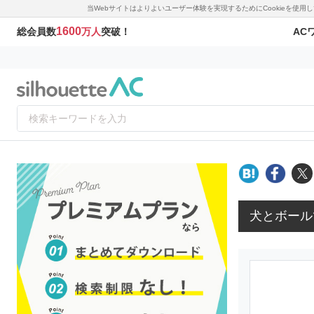
当Webサイトはよりよいユーザー体験を実現するためにCookieを使
1600
AC
総会員数
万人
突破！
犬とボール