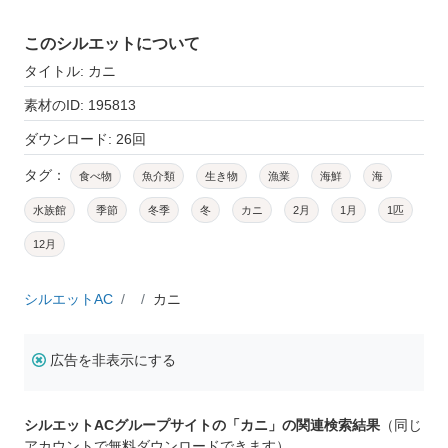
このシルエットについて
タイトル: カニ
素材のID: 195813
ダウンロード: 26回
タグ：
食べ物
魚介類
生き物
漁業
海鮮
海
水族館
季節
冬季
冬
カニ
2月
1月
1匹
12月
シルエットAC
カニ
広告を非表示にする
シルエットACグループサイトの「カニ」の関連検索結果
（同じ
アカウントで無料ダウンロードできます）