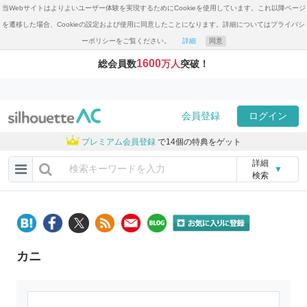
当Webサイトはよりよいユーザー体験を実現するためにCookieを使用しています。これ以降ページ
を遷移した場合、Cookieの設定および使用に同意したことになります。詳細についてはプライバシ
ーポリシーをご覧ください。
詳細
同意
1600
総会員数
万人
突破！
会員登録
ログイン
プレミアム会員登録
で14個の特典をゲット
詳細
▼
検索
カニ