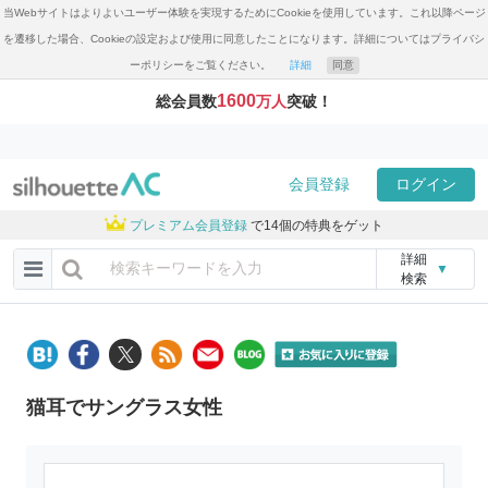
当Webサイトはよりよいユーザー体験を実現するためにCookieを使用しています。これ以降ページ
を遷移した場合、Cookieの設定および使用に同意したことになります。詳細についてはプライバシ
ーポリシーをご覧ください。
詳細
同意
1600
総会員数
万人
突破！
会員登録
ログイン
プレミアム会員登録
で14個の特典をゲット
詳細
▼
検索
猫耳でサングラス女性