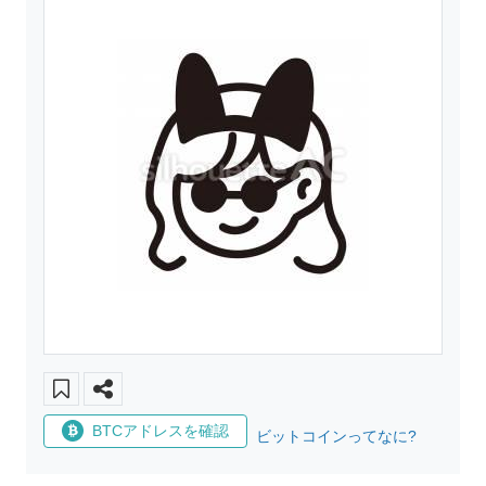
BTCアドレスを確認
ビットコインってなに?