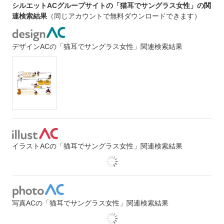
シルエットACグループサイトの「猫耳でサングラス女性」の関
連検索結果
（同じアカウントで無料ダウンロードできます）
デザインACの「猫耳でサングラス女性」関連検索結果
イラストACの「猫耳でサングラス女性」関連検索結果
写真ACの「猫耳でサングラス女性」関連検索結果