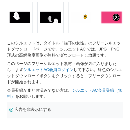
このシルエットは、タイトル「猫耳の女性」のフリーシルエッ
トダウンロードページです。シルエットAC では、JPG・PNG
形式の高解像度画像が無料でダウンロードし放題です。
このページのフリーシルエット素材・画像が気に入りました
ら、まず
シルエットAC会員ログイン
して下さい。緑色のシルエ
ットダウンロードボタンをクリックすると、フリーダウンロー
ドが開始されます。
会員登録がまだお済みでない方は、
シルエットAC会員登録（無
料）
をお願いします。
広告を非表示にする