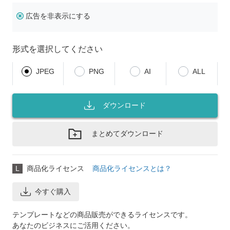
広告を非表示にする
形式を選択してください
JPEG
PNG
AI
ALL
ダウンロード
まとめてダウンロード
L
商品化ライセンス
商品化ライセンスとは？
今すぐ購入
テンプレートなどの商品販売ができるライセンスです。
あなたのビジネスにご活用ください。