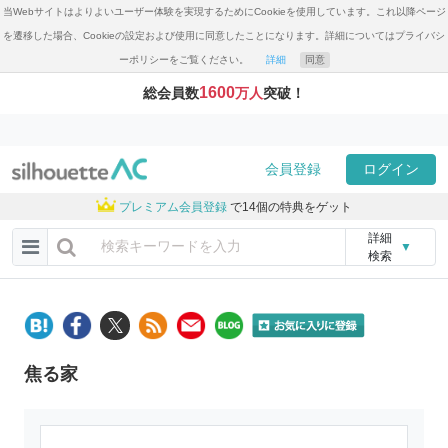
当Webサイトはよりよいユーザー体験を実現するためにCookieを使用しています。これ以降ページ
を遷移した場合、Cookieの設定および使用に同意したことになります。詳細についてはプライバシ
ーポリシーをご覧ください。
詳細
同意
1600
総会員数
万人
突破！
会員登録
ログイン
プレミアム会員登録
で14個の特典をゲット
詳細
▼
検索
焦る家