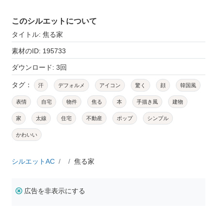
このシルエットについて
タイトル: 焦る家
素材のID: 195733
ダウンロード: 3回
タグ：
汗
デフォルメ
アイコン
驚く
顔
韓国風
表情
自宅
物件
焦る
本
手描き風
建物
家
太線
住宅
不動産
ポップ
シンプル
かわいい
シルエットAC
焦る家
広告を非表示にする