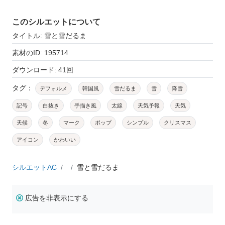
このシルエットについて
タイトル: 雪と雪だるま
素材のID: 195714
ダウンロード: 41回
タグ：
デフォルメ
韓国風
雪だるま
雪
降雪
記号
白抜き
手描き風
太線
天気予報
天気
天候
冬
マーク
ポップ
シンプル
クリスマス
アイコン
かわいい
シルエットAC
雪と雪だるま
広告を非表示にする