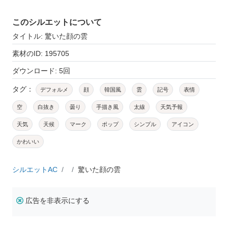
このシルエットについて
タイトル: 驚いた顔の雲
素材のID: 195705
ダウンロード: 5回
タグ：
デフォルメ
顔
韓国風
雲
記号
表情
空
白抜き
曇り
手描き風
太線
天気予報
天気
天候
マーク
ポップ
シンプル
アイコン
かわいい
シルエットAC
驚いた顔の雲
広告を非表示にする