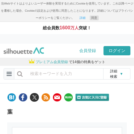
当Webサイトはよりよいユーザー体験を実現するためにCookieを使用しています。これ以降ページ
を遷移した場合、Cookieの設定および使用に同意したことになります。詳細についてはプライバシ
ーポリシーをご覧ください。
詳細
同意
1600
総会員数
万人
突破！
会員登録
ログイン
プレミアム会員登録
で14個の特典をゲット
詳細
▼
検索
葉