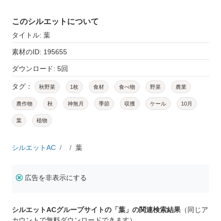
このシルエットについて
タイトル: 葉
素材のID: 195655
ダウンロード: 5回
タグ：
秋野菜
1枚
食材
食べ物
野菜
農業
農作物
秋
神無月
季節
収獲
ケール
10月
葉
植物
シルエットAC
葉
広告を非表示にする
シルエットACグループサイトの「葉」の関連検索結果
（同じア
カウントで無料ダウンロードできます）