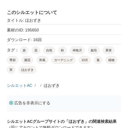
このシルエットについて
タイトル: ほおずき
素材のID: 195650
ダウンロード: 16回
タグ：
袋
花
自然
秋
神無月
栽培
果実
季節
園芸
和風
ガーデニング
10月
葉
植物
実
ほおずき
シルエットAC
ほおずき
広告を非表示にする
シルエットACグループサイトの「ほおずき」の関連検索結果
（同じアカウントで無料ダウンロードできます）