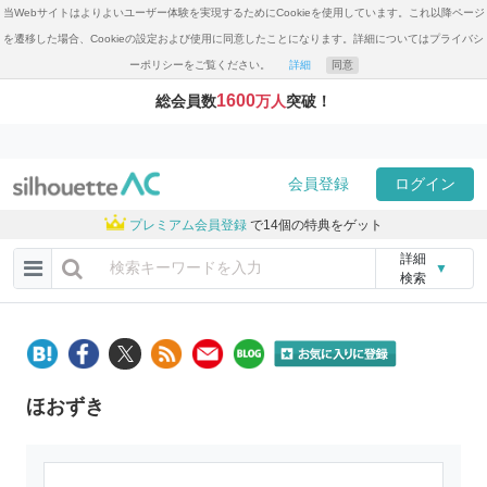
当Webサイトはよりよいユーザー体験を実現するためにCookieを使用しています。これ以降ページ
を遷移した場合、Cookieの設定および使用に同意したことになります。詳細についてはプライバシ
ーポリシーをご覧ください。
詳細
同意
1600
総会員数
万人
突破！
会員登録
ログイン
プレミアム会員登録
で14個の特典をゲット
詳細
▼
検索
ほおずき