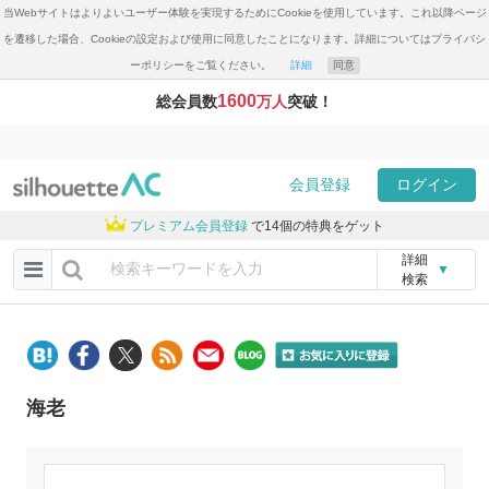
当Webサイトはよりよいユーザー体験を実現するためにCookieを使用しています。これ以降ページ
を遷移した場合、Cookieの設定および使用に同意したことになります。詳細についてはプライバシ
ーポリシーをご覧ください。
詳細
同意
1600
総会員数
万人
突破！
会員登録
ログイン
プレミアム会員登録
で14個の特典をゲット
詳細
▼
検索
海老