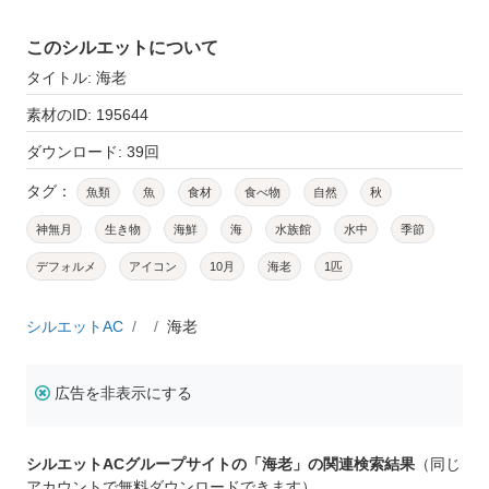
このシルエットについて
タイトル: 海老
素材のID: 195644
ダウンロード: 39回
タグ：
魚類
魚
食材
食べ物
自然
秋
神無月
生き物
海鮮
海
水族館
水中
季節
デフォルメ
アイコン
10月
海老
1匹
シルエットAC
海老
広告を非表示にする
シルエットACグループサイトの「海老」の関連検索結果
（同じ
アカウントで無料ダウンロードできます）