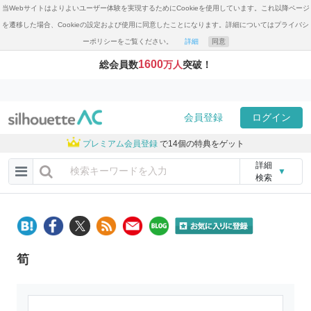
当Webサイトはよりよいユーザー体験を実現するためにCookieを使用しています。これ以降ページ
を遷移した場合、Cookieの設定および使用に同意したことになります。詳細についてはプライバシ
ーポリシーをご覧ください。
詳細
同意
1600
総会員数
万人
突破！
会員登録
ログイン
プレミアム会員登録
で14個の特典をゲット
詳細
▼
検索
筍