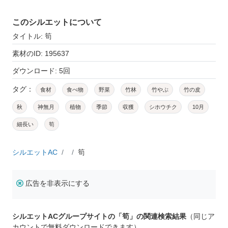
このシルエットについて
タイトル: 筍
素材のID: 195637
ダウンロード: 5回
タグ：
食材
食べ物
野菜
竹林
竹やぶ
竹の皮
秋
神無月
植物
季節
収獲
シホウチク
10月
細長い
筍
シルエットAC
筍
広告を非表示にする
シルエットACグループサイトの「筍」の関連検索結果
（同じア
カウントで無料ダウンロードできます）