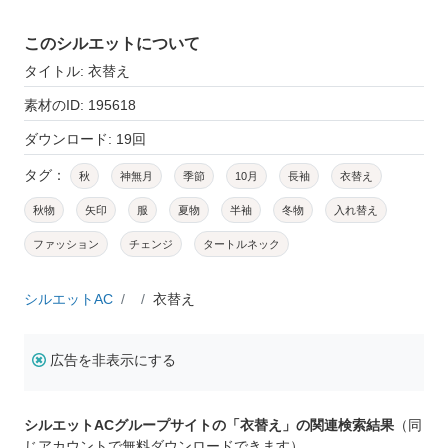
このシルエットについて
タイトル: 衣替え
素材のID: 195618
ダウンロード: 19回
タグ：
秋
神無月
季節
10月
長袖
衣替え
秋物
矢印
服
夏物
半袖
冬物
入れ替え
ファッション
チェンジ
タートルネック
シルエットAC
衣替え
広告を非表示にする
シルエットACグループサイトの「衣替え」の関連検索結果
（同
じアカウントで無料ダウンロードできます）