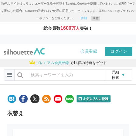
当Webサイトはよりよいユーザー体験を実現するためにCookieを使用しています。これ以降ページ
を遷移した場合、Cookieの設定および使用に同意したことになります。詳細についてはプライバシ
ーポリシーをご覧ください。
詳細
同意
1600
総会員数
万人
突破！
会員登録
ログイン
プレミアム会員登録
で14個の特典をゲット
詳細
▼
検索
衣替え