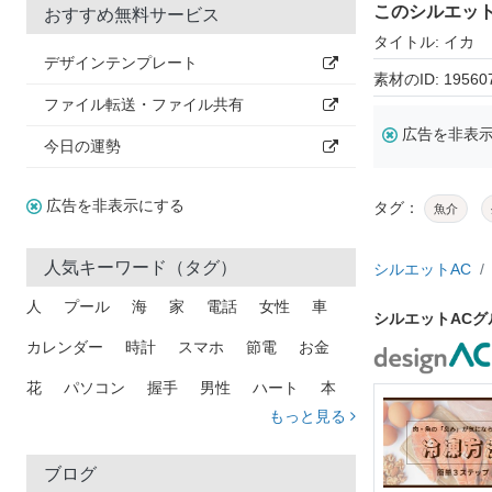
このシルエッ
おすすめ無料サービス
タイトル: イカ
デザインテンプレート
素材のID: 19560
ファイル転送・ファイル共有
広告を非表
今日の運勢
広告を非表示にする
タグ：
魚介
人気キーワード（タグ）
シルエットAC
人
プール
海
家
電話
女性
車
シルエットAC
カレンダー
時計
スマホ
節電
お金
花
パソコン
握手
男性
ハート
本
もっと見る
矢印
猫
手
メール
トラック
木
犬
吹き出し
カメラ
星
プレゼント
ブログ