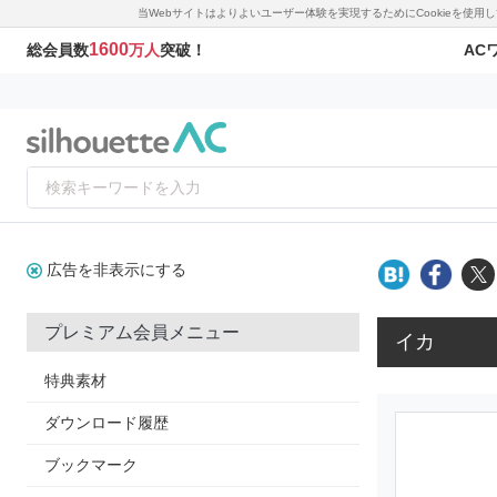
当Webサイトはよりよいユーザー体験を実現するためにCookieを使
1600
AC
総会員数
万人
突破！
広告を非表示にする
プレミアム会員メニュー
イカ
特典素材
ダウンロード履歴
ブックマーク