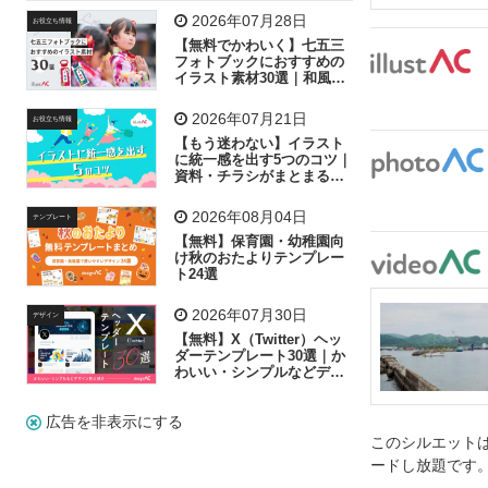
飛行機
グラフ
ビル
魚
家族
書類
2026年07月28日
お役立ち情報
【無料でかわいく】七五三
歩く
工場
会社
太陽
キラキラ
フォトブックにおすすめの
イラスト素材30選｜和風の
飾り付け素材が揃う
人物
虫眼鏡
花火
電車
ビジネス
2026年07月21日
お役立ち情報
子供
作業員
葉
相談
ピクトグラム
【もう迷わない】イラスト
に統一感を出す5つのコツ｜
資料・チラシがまとまるフ
リー素材の選び方
2026年08月04日
テンプレート
【無料】保育園・幼稚園向
け秋のおたよりテンプレー
ト24選
2026年07月30日
デザイン
【無料】X（Twitter）ヘッ
ダーテンプレート30選｜か
わいい・シンプルなどデザ
イン別に紹介
広告を非表示にする
このシルエットは
ードし放題です