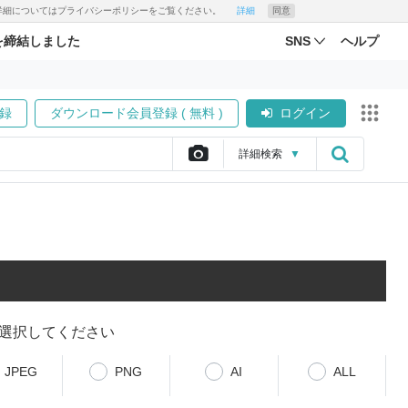
す。詳細についてはプライバシーポリシーをご覧ください。
詳細
同意
を締結しました
SNS
ヘルプ
録
ダウンロード会員登録 ( 無料 )
ログイン
詳細
検索
▼
選択してください
JPEG
PNG
AI
ALL