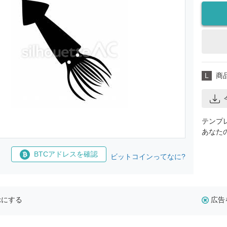
L
商
テンプ
あなた
BTCアドレスを確認
ビットコインってなに?
示にする
広告