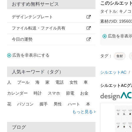
このシルエッ
おすすめ無料サービス
タイトル: キノコ
デザインテンプレート
素材のID: 19560
ファイル転送・ファイル共有
広告を非表
今日の運勢
広告を非表示にする
タグ：
食材
人気キーワード（タグ）
シルエットAC
人
プール
海
家
電話
女性
車
シルエットAC
カレンダー
時計
スマホ
節電
お金
花
パソコン
握手
男性
ハート
本
もっと見る
矢印
猫
手
メール
トラック
木
犬
吹き出し
カメラ
星
プレゼント
ブログ