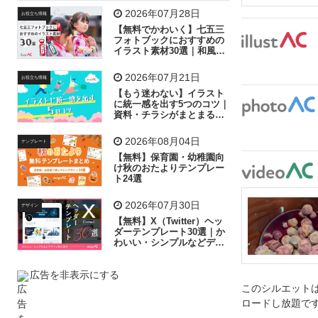
飛行機
グラフ
ビル
魚
家族
書類
2026年07月28日
お役立ち情報
【無料でかわいく】七五三
歩く
工場
会社
太陽
キラキラ
フォトブックにおすすめの
イラスト素材30選｜和風の
飾り付け素材が揃う
人物
虫眼鏡
花火
電車
ビジネス
2026年07月21日
お役立ち情報
子供
作業員
葉
相談
ピクトグラム
【もう迷わない】イラスト
に統一感を出す5つのコツ｜
資料・チラシがまとまるフ
リー素材の選び方
2026年08月04日
テンプレート
【無料】保育園・幼稚園向
け秋のおたよりテンプレー
ト24選
2026年07月30日
デザイン
【無料】X（Twitter）ヘッ
ダーテンプレート30選｜か
わいい・シンプルなどデザ
イン別に紹介
広告を非表示にする
このシルエットは
ロードし放題で