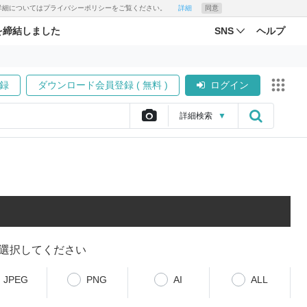
す。詳細についてはプライバシーポリシーをご覧ください。
詳細
同意
を締結しました
SNS
ヘルプ
録
ダウンロード会員登録 ( 無料 )
ログイン
詳細
検索
▼
選択してください
JPEG
PNG
AI
ALL