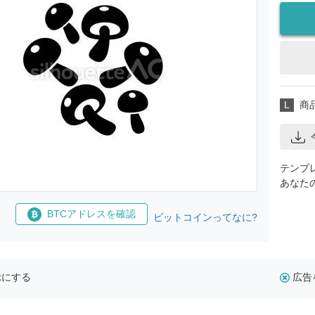
L
商
テンプ
あなた
BTCアドレスを確認
ビットコインってなに?
示にする
広告