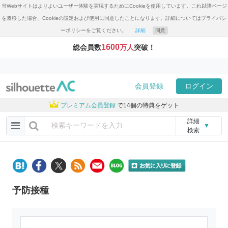
当Webサイトはよりよいユーザー体験を実現するためにCookieを使用しています。これ以降ページ
を遷移した場合、Cookieの設定および使用に同意したことになります。詳細についてはプライバシ
ーポリシーをご覧ください。
詳細
同意
1600
総会員数
万人
突破！
会員登録
ログイン
プレミアム会員登録
で14個の特典をゲット
詳細
▼
検索
予防接種