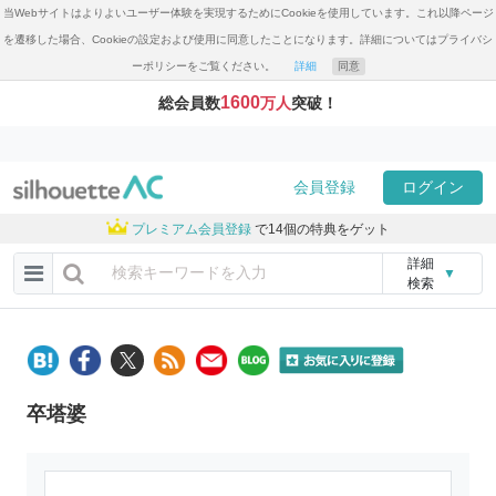
当Webサイトはよりよいユーザー体験を実現するためにCookieを使用しています。これ以降ページ
を遷移した場合、Cookieの設定および使用に同意したことになります。詳細についてはプライバシ
ーポリシーをご覧ください。
詳細
同意
1600
総会員数
万人
突破！
会員登録
ログイン
プレミアム会員登録
で14個の特典をゲット
詳細
▼
検索
卒塔婆