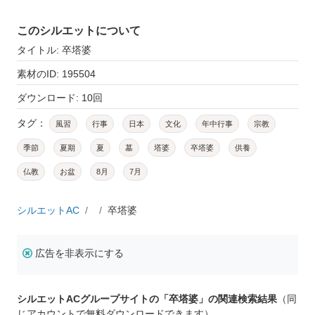
このシルエットについて
タイトル: 卒塔婆
素材のID: 195504
ダウンロード: 10回
タグ：
風習
行事
日本
文化
年中行事
宗教
季節
夏期
夏
墓
塔婆
卒塔婆
供養
仏教
お盆
8月
7月
シルエットAC
卒塔婆
広告を非表示にする
シルエットACグループサイトの「卒塔婆」の関連検索結果
（同
じアカウントで無料ダウンロードできます）