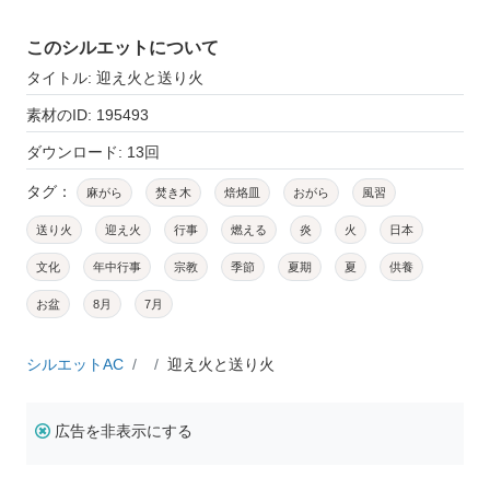
このシルエットについて
タイトル: 迎え火と送り火
素材のID: 195493
ダウンロード: 13回
タグ：
麻がら
焚き木
焙烙皿
おがら
風習
送り火
迎え火
行事
燃える
炎
火
日本
文化
年中行事
宗教
季節
夏期
夏
供養
お盆
8月
7月
シルエットAC
迎え火と送り火
広告を非表示にする