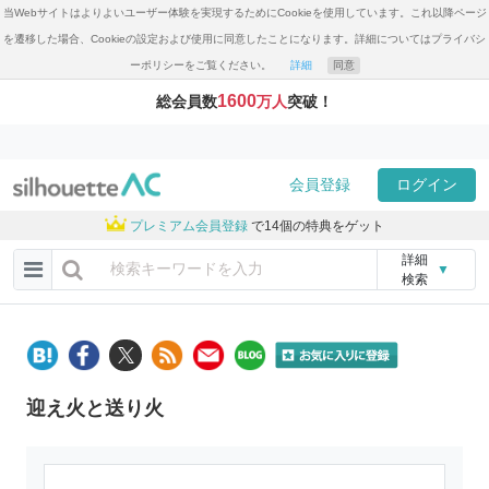
当Webサイトはよりよいユーザー体験を実現するためにCookieを使用しています。これ以降ページ
を遷移した場合、Cookieの設定および使用に同意したことになります。詳細についてはプライバシ
ーポリシーをご覧ください。
詳細
同意
1600
総会員数
万人
突破！
会員登録
ログイン
プレミアム会員登録
で14個の特典をゲット
詳細
▼
検索
迎え火と送り火