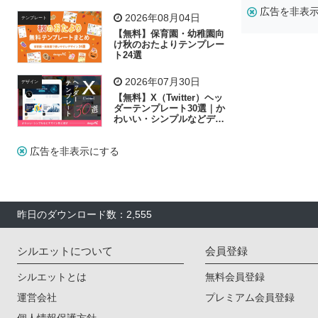
飾り付け素材が揃う
広告を非表
2026年08月04日
テンプレート
【無料】保育園・幼稚園向
け秋のおたよりテンプレー
ト24選
2026年07月30日
デザイン
【無料】X（Twitter）ヘッ
ダーテンプレート30選｜か
わいい・シンプルなどデザ
イン別に紹介
広告を非表示にする
昨日のダウンロード数：2,555
シルエットについて
会員登録
シルエットとは
無料会員登録
運営会社
プレミアム会員登録
個人情報保護方針