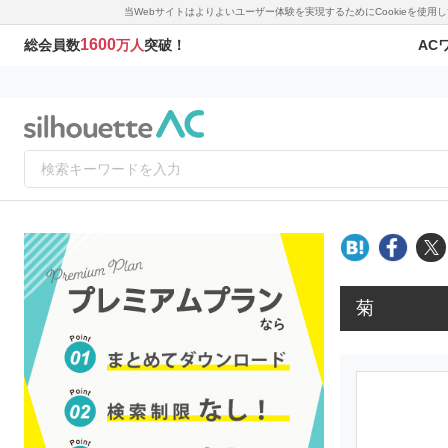
当Webサイトはよりよいユーザー体験を実現するためにCookieを使
1600
AC
総会員数
万人
突破！
菊