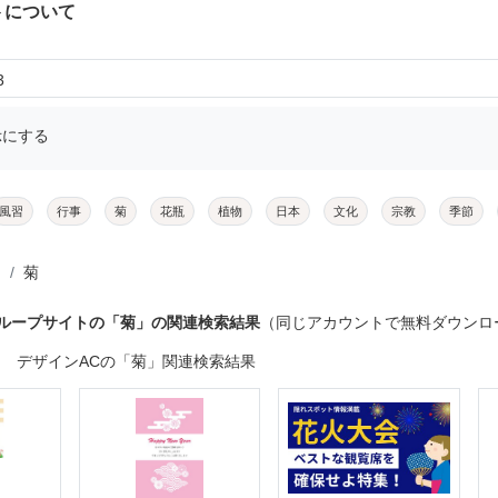
トについて
3
示にする
風習
行事
菊
花瓶
植物
日本
文化
宗教
季節
菊
グループサイトの「菊」の関連検索結果
（同じアカウントで無料ダウンロ
デザインACの「菊」関連検索結果