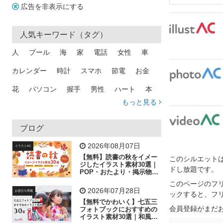
広告を非表示にする
人気キーワード（タグ）
人
プール
海
家
電話
女性
車
カレンダー
時計
スマホ
節電
お金
花
パソコン
握手
男性
ハート
本
もっと見る
矢印
猫
手
メール
トラック
木
犬
吹き出し
カメラ
星
プレゼント
ブログ
飛行機
グラフ
ビル
魚
家族
書類
2026年08月07日
イラストAC
【無料】読書の秋をイメー
このシルエットは
歩く
工場
会社
太陽
キラキラ
ジしたイラスト素材30選｜
ドし放題です。
POP・おたより・掲示物に
おすすめ
人物
虫眼鏡
花火
電車
ビジネス
このページのフ
2026年07月28日
お役立ち情報
ックすると、フ
子供
作業員
葉
相談
ピクトグラム
【無料でかわいく】七五三
会員登録がまだ
フォトブックにおすすめの
イラスト素材30選｜和風の