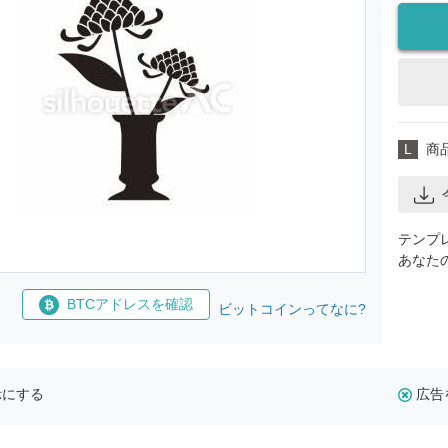
L
商
テンプ
あなた
BTCアドレスを確認
ビットコインってなに?
示にする
広告