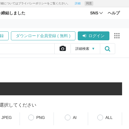
す。詳細についてはプライバシーポリシーをご覧ください。
詳細
同意
を締結しました
SNS
ヘルプ
録
ダウンロード会員登録 ( 無料 )
ログイン
詳細
検索
▼
選択してください
JPEG
PNG
AI
ALL