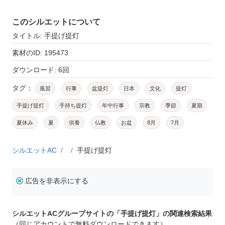
このシルエットについて
タイトル: 手提げ提灯
素材のID: 195473
ダウンロード: 6回
タグ：
風習
行事
盆提灯
日本
文化
提灯
手提げ提灯
手持ち提灯
年中行事
宗教
季節
夏期
夏休み
夏
供養
仏教
お盆
8月
7月
シルエットAC
手提げ提灯
広告を非表示にする
シルエットACグループサイトの「手提げ提灯」の関連検索結果
（同じアカウントで無料ダウンロードできます）