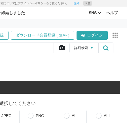
す。詳細についてはプライバシーポリシーをご覧ください。
詳細
同意
を締結しました
SNS
ヘルプ
録
ダウンロード会員登録 ( 無料 )
ログイン
詳細
検索
▼
選択してください
JPEG
PNG
AI
ALL