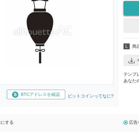
L
商
テンプ
あなた
BTCアドレスを確認
ビットコインってなに?
示にする
広告