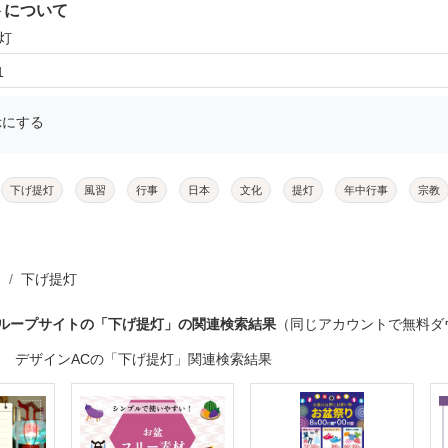
トについて
灯
1
示にする
下げ提灯
風習
行事
日本
文化
提灯
年中行事
宗教
下げ提灯
グループサイトの「下げ提灯」の関連検索結果
（同じアカウントで無料ダ
デザインACの「下げ提灯」関連検索結果