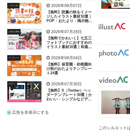
飛行機
グラフ
ビル
魚
家族
書類
2026年08月07日
イラストAC
【無料】読書の秋をイメー
歩く
工場
会社
太陽
キラキラ
ジしたイラスト素材30選｜
POP・おたより・掲示物に
おすすめ
人物
虫眼鏡
花火
電車
ビジネス
2026年07月28日
お役立ち情報
子供
作業員
葉
相談
ピクトグラム
【無料でかわいく】七五三
フォトブックにおすすめの
イラスト素材30選｜和風の
飾り付け素材が揃う
2026年08月04日
テンプレート
【無料】保育園・幼稚園向
け秋のおたよりテンプレー
ト24選
2026年07月30日
デザイン
【無料】X（Twitter）ヘッ
ダーテンプレート30選｜か
わいい・シンプルなどデザ
イン別に紹介
広告を非表示にする
このシルエットは