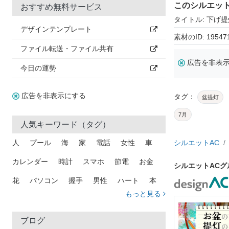
このシルエッ
おすすめ無料サービス
タイトル: 下げ提
デザインテンプレート
素材のID: 19547
ファイル転送・ファイル共有
広告を非表
今日の運勢
広告を非表示にする
タグ：
盆提灯
7月
人気キーワード（タグ）
人
プール
海
家
電話
女性
車
シルエットAC
カレンダー
時計
スマホ
節電
お金
シルエットAC
花
パソコン
握手
男性
ハート
本
もっと見る
矢印
猫
手
メール
トラック
木
犬
吹き出し
カメラ
星
プレゼント
ブログ