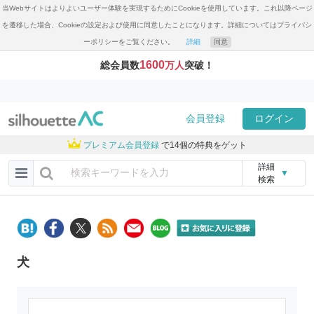
当Webサイトはよりよいユーザー体験を実現するためにCookieを使用しています。これ以降ページ
を遷移した場合、Cookieの設定および使用に同意したことになります。詳細についてはプライバシ
ーポリシーをご覧ください。
詳細
同意
1600
総会員数
万人
突破！
会員登録
ログイン
プレミアム会員登録
で14個の特典をゲット
詳細
▼
検索
犬