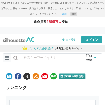
当Webサイトはよりよいユーザー体験を実現するためにCookieを使用しています。これ以降ページ
を遷移した場合、Cookieの設定および使用に同意したことになります。詳細についてはプライバシ
ーポリシーをご覧ください。
詳細
同意
1600
総会員数
万人
突破！
会員登録
ログイン
プレミアム会員登録
で14個の特典をゲット
詳細
▼
検索
ランニング