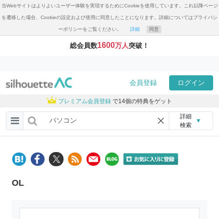
当Webサイトはよりよいユーザー体験を実現するためにCookieを使用しています。これ以降ページ
を遷移した場合、Cookieの設定および使用に同意したことになります。詳細についてはプライバシ
ーポリシーをご覧ください。
詳細
同意
1600
総会員数
万人
突破！
会員登録
ログイン
プレミアム会員登録
で14個の特典をゲット
詳細
▼
検索
OL