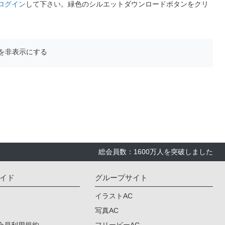
ログイン
して下さい。緑色のシルエットダウンロードボタンをクリ
を非表示にする
総会員数：1600万人を突破しました
イド
グループサイト
イラストAC
写真AC
会員利用規約
フリービーAC