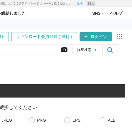
す。詳細についてはプライバシーポリシーをご覧ください。
詳細
同意
を締結しました
SNS
ヘルプ
録
ダウンロード会員登録 ( 無料 )
ログイン
詳細
検索
▼
選択してください
JPEG
PNG
EPS
ALL