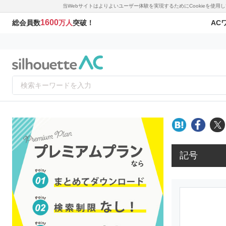
当Webサイトはよりよいユーザー体験を実現するためにCookieを使
1600
AC
総会員数
万人
突破！
記号