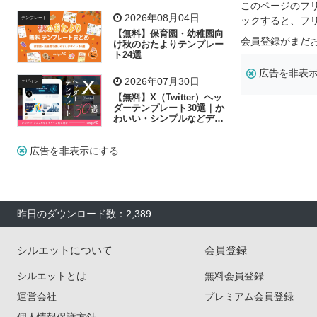
リー素材の選び方
このページのフ
2026年08月04日
ックすると、フ
テンプレート
【無料】保育園・幼稚園向
会員登録がまだ
け秋のおたよりテンプレー
ト24選
広告を非表
2026年07月30日
デザイン
【無料】X（Twitter）ヘッ
ダーテンプレート30選｜か
わいい・シンプルなどデザ
イン別に紹介
広告を非表示にする
昨日のダウンロード数：2,389
シルエットについて
会員登録
シルエットとは
無料会員登録
運営会社
プレミアム会員登録
個人情報保護方針