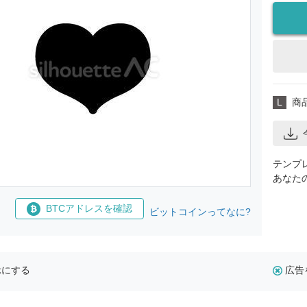
L
商
テンプ
あなた
BTCアドレスを確認
ビットコインってなに?
示にする
広告