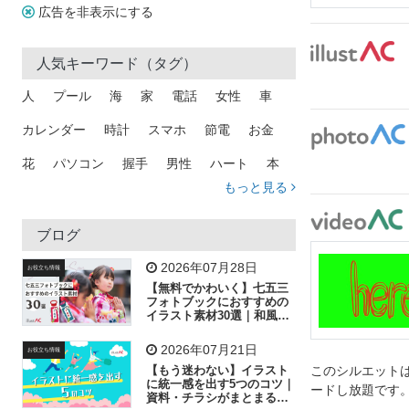
広告を非表示にする
人気キーワード（タグ）
人
プール
海
家
電話
女性
車
カレンダー
時計
スマホ
節電
お金
花
パソコン
握手
男性
ハート
本
もっと見る
矢印
猫
手
メール
トラック
木
犬
吹き出し
カメラ
星
プレゼント
ブログ
飛行機
グラフ
ビル
魚
家族
書類
2026年07月28日
お役立ち情報
【無料でかわいく】七五三
歩く
工場
会社
太陽
キラキラ
フォトブックにおすすめの
イラスト素材30選｜和風の
飾り付け素材が揃う
人物
虫眼鏡
花火
電車
ビジネス
2026年07月21日
お役立ち情報
子供
作業員
葉
相談
ピクトグラム
【もう迷わない】イラスト
このシルエットは
に統一感を出す5つのコツ｜
ードし放題です
資料・チラシがまとまるフ