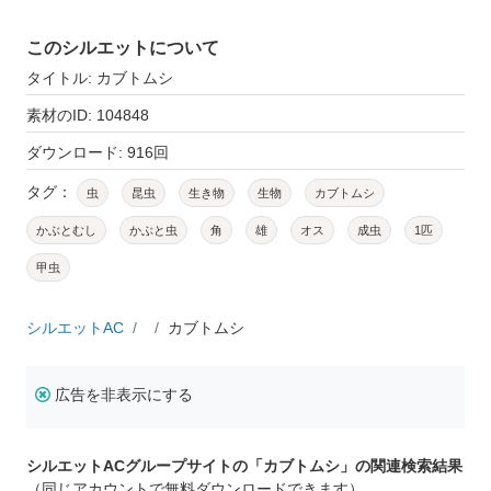
このシルエットについて
タイトル: カブトムシ
素材のID: 104848
ダウンロード: 916回
タグ：
虫
昆虫
生き物
生物
カブトムシ
かぶとむし
かぶと虫
角
雄
オス
成虫
1匹
甲虫
シルエットAC
カブトムシ
広告を非表示にする
シルエットACグループサイトの「カブトムシ」の関連検索結果
（同じアカウントで無料ダウンロードできます）