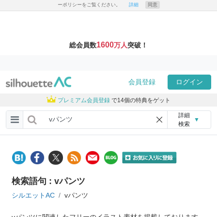
ーポリシーをご覧ください。
詳細
同意
1600
総会員数
万人
突破！
会員登録
ログイン
プレミアム会員登録
で14個の特典をゲット
詳細
▼
検索
検索語句 : vパンツ
シルエットAC
vパンツ
vパンツに関連したフリーのイラスト素材を掲載しております。