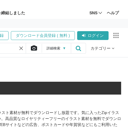
を締結しました
SNS
ヘルプ
録
ダウンロード会員登録 ( 無料 )
ログイン
カテゴリー
詳細
検索
▼
イラスト素材が無料でダウンロードし放題です。気に入ったZipイラス
い。高品質なロイヤリティーフリーのイラスト素材を無料でダウンロ
WEBサイトなどの広告、ポストカードや年賀状などにもご利用いた