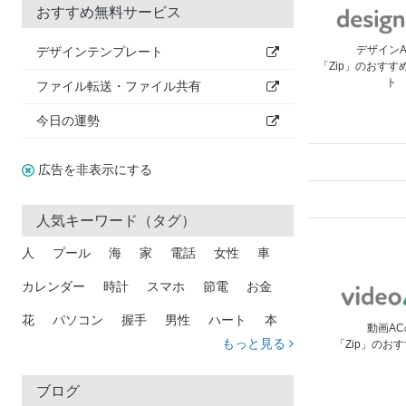
おすすめ無料サービス
デザイン
デザインテンプレート
「Zip」のおすす
ト
ファイル転送・ファイル共有
今日の運勢
広告を非表示にする
人気キーワード（タグ）
人
プール
海
家
電話
女性
車
カレンダー
時計
スマホ
節電
お金
花
パソコン
握手
男性
ハート
本
動画AC
もっと見る
「Zip」のお
矢印
猫
手
メール
トラック
木
犬
吹き出し
カメラ
星
プレゼント
ブログ