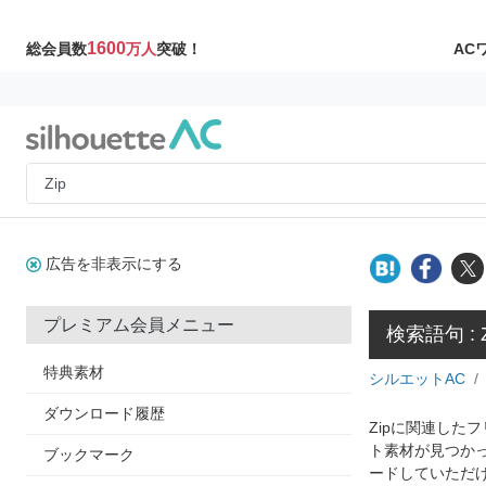
1600
AC
総会員数
万人
突破！
広告を非表示にする
プレミアム会員メニュー
検索語句 : Z
特典素材
シルエットAC
ダウンロード履歴
Zipに関連した
ト素材が見つか
ブックマーク
ードしていただけ