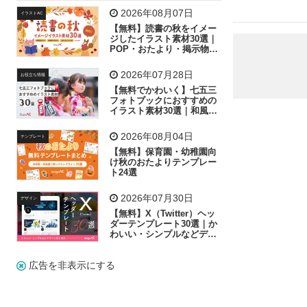
飛行機
グラフ
ビル
魚
家族
書類
2026年08月07日
イラストAC
【無料】読書の秋をイメー
歩く
工場
会社
太陽
キラキラ
ジしたイラスト素材30選｜
POP・おたより・掲示物に
おすすめ
人物
虫眼鏡
花火
電車
ビジネス
2026年07月28日
お役立ち情報
子供
作業員
葉
相談
ピクトグラム
【無料でかわいく】七五三
フォトブックにおすすめの
イラスト素材30選｜和風の
飾り付け素材が揃う
2026年08月04日
テンプレート
【無料】保育園・幼稚園向
け秋のおたよりテンプレー
ト24選
2026年07月30日
デザイン
【無料】X（Twitter）ヘッ
ダーテンプレート30選｜か
わいい・シンプルなどデザ
イン別に紹介
広告を非表示にする