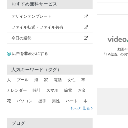
おすすめ無料サービス
デザインテンプレート
ファイル転送・ファイル共有
今日の運勢
動画A
広告を非表示にする
「TV会議」の
人気キーワード（タグ）
人
プール
海
家
電話
女性
車
カレンダー
時計
スマホ
節電
お金
花
パソコン
握手
男性
ハート
本
もっと見る
矢印
猫
手
メール
トラック
木
犬
吹き出し
カメラ
星
プレゼント
ブログ