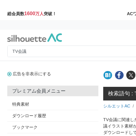
1600
AC
総会員数
万人
突破！
広告を非表示にする
プレミアム会員メニュー
検索語句 :
特典素材
シルエットAC
ダウンロード履歴
TV会議に関連し
議イラスト素材
ブックマーク
ダウンロードし