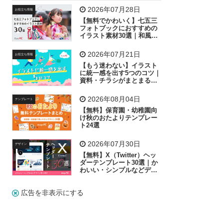
飛行機
グラフ
ビル
魚
家族
書類
2026年07月28日
お役立ち情報
【無料でかわいく】七五三
歩く
工場
会社
太陽
キラキラ
フォトブックにおすすめの
イラスト素材30選｜和風の
飾り付け素材が揃う
人物
虫眼鏡
花火
電車
ビジネス
2026年07月21日
お役立ち情報
子供
作業員
葉
相談
ピクトグラム
【もう迷わない】イラスト
に統一感を出す5つのコツ｜
資料・チラシがまとまるフ
リー素材の選び方
2026年08月04日
テンプレート
【無料】保育園・幼稚園向
け秋のおたよりテンプレー
ト24選
2026年07月30日
デザイン
【無料】X（Twitter）ヘッ
ダーテンプレート30選｜か
わいい・シンプルなどデザ
イン別に紹介
広告を非表示にする