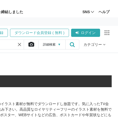
を締結しました
SNS
ヘルプ
録
ダウンロード会員登録 ( 無料 )
ログイン
カテゴリー
詳細
検索
▼
式のイラスト素材が無料でダウンロードし放題です。気に入ったTV会
進み下さい。高品質なロイヤリティーフリーのイラスト素材を無料で
やポスター、WEBサイトなどの広告、ポストカードや年賀状などにも