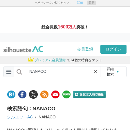
ーポリシーをご覧ください。
詳細
同意
1600
総会員数
万人
突破！
会員登録
ログイン
プレミアム会員登録
で14個の特典をゲット
詳細
▼
検索
検索語句 : NANACO
シルエットAC
NANACO
NANACOに関連したフリーのイラスト素材を掲載しておりま