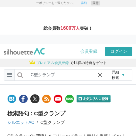
ーポリシーをご覧ください。
詳細
同意
1600
総会員数
万人
突破！
会員登録
ログイン
プレミアム会員登録
で14個の特典をゲット
詳細
▼
検索
検索語句 : C型クランプ
シルエットAC
C型クランプ
C型クランプに関連したフリーのイラスト素材を掲載しており