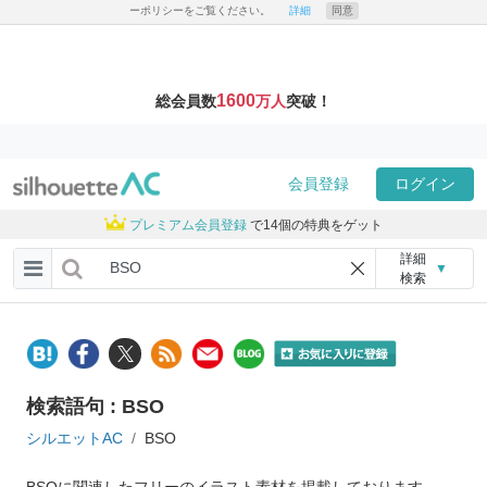
ーポリシーをご覧ください。
詳細
同意
1600
総会員数
万人
突破！
会員登録
ログイン
プレミアム会員登録
で14個の特典をゲット
詳細
▼
検索
検索語句 : BSO
シルエットAC
BSO
BSOに関連したフリーのイラスト素材を掲載しております。