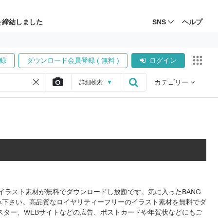
を締結しました
SNS
ヘルプ
録
ダウンロード会員登録 ( 無料 )
ログイン
カテゴリー
詳細
検索
▼
のイラスト素材が無料でダウンロードし放題です。気に入ったBANG
み下さい。高品質なロイヤリティーフリーのイラスト素材を無料でダ
スター、WEBサイトなどの広告、ポストカードや年賀状などにもご