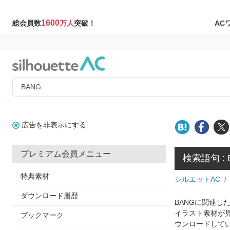
1600
AC
総会員数
万人
突破！
広告を非表示にする
プレミアム会員メニュー
検索語句 : 
特典素材
シルエットAC
ダウンロード履歴
BANGに関連し
イラスト素材が
ブックマーク
ウンロードしてい