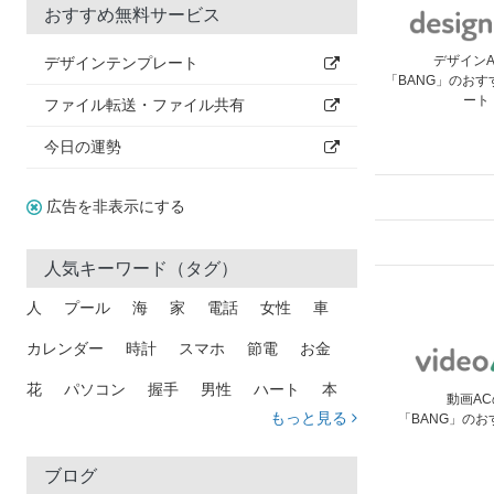
おすすめ無料サービス
デザイン
デザインテンプレート
「BANG」のお
ート
ファイル転送・ファイル共有
今日の運勢
広告を非表示にする
人気キーワード（タグ）
人
プール
海
家
電話
女性
車
カレンダー
時計
スマホ
節電
お金
花
パソコン
握手
男性
ハート
本
動画AC
もっと見る
「BANG」のお
矢印
猫
手
メール
トラック
木
犬
吹き出し
カメラ
星
プレゼント
ブログ