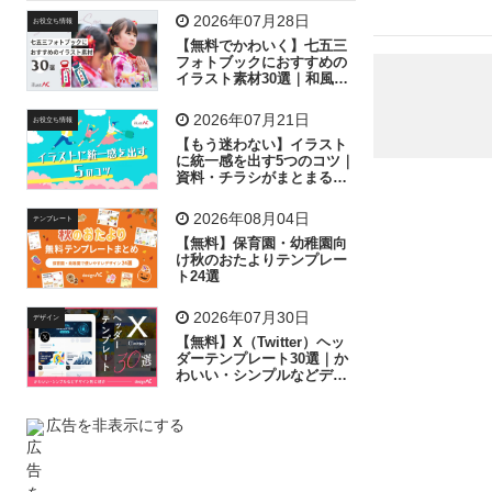
飛行機
グラフ
ビル
魚
家族
書類
2026年07月28日
お役立ち情報
【無料でかわいく】七五三
歩く
工場
会社
太陽
キラキラ
フォトブックにおすすめの
イラスト素材30選｜和風の
飾り付け素材が揃う
人物
虫眼鏡
花火
電車
ビジネス
2026年07月21日
お役立ち情報
子供
作業員
葉
相談
ピクトグラム
【もう迷わない】イラスト
に統一感を出す5つのコツ｜
資料・チラシがまとまるフ
リー素材の選び方
2026年08月04日
テンプレート
【無料】保育園・幼稚園向
け秋のおたよりテンプレー
ト24選
2026年07月30日
デザイン
【無料】X（Twitter）ヘッ
ダーテンプレート30選｜か
わいい・シンプルなどデザ
イン別に紹介
広告を非表示にする