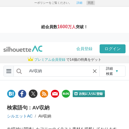
ーポリシーをご覧ください。
詳細
同意
1600
総会員数
万人
突破！
会員登録
ログイン
プレミアム会員登録
で14個の特典をゲット
詳細
▼
検索
検索語句 : AV収納
シルエットAC
AV収納
AV収納に関連したフリーのイラスト素材を掲載しております。