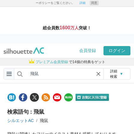
ーポリシーをご覧ください。
詳細
同意
1600
総会員数
万人
突破！
会員登録
ログイン
プレミアム会員登録
で14個の特典をゲット
詳細
▼
検索
検索語句 : 飛鼠
シルエットAC
飛鼠
飛鼠に関連したフリーのイラスト素材を掲載しております。