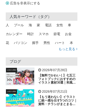
広告を非表示にする
人気キーワード（タグ）
人
プール
海
家
電話
女性
車
カレンダー
時計
スマホ
節電
お金
花
パソコン
握手
男性
ハート
本
もっと見る
矢印
猫
手
メール
トラック
木
犬
吹き出し
カメラ
星
プレゼント
ブログ
飛行機
グラフ
ビル
魚
家族
書類
2026年07月28日
お役立ち情報
【無料でかわいく】七五三
歩く
工場
会社
太陽
キラキラ
フォトブックにおすすめの
イラスト素材30選｜和風の
飾り付け素材が揃う
人物
虫眼鏡
花火
電車
ビジネス
2026年07月21日
お役立ち情報
子供
作業員
葉
相談
ピクトグラム
【もう迷わない】イラスト
に統一感を出す5つのコツ｜
資料・チラシがまとまるフ