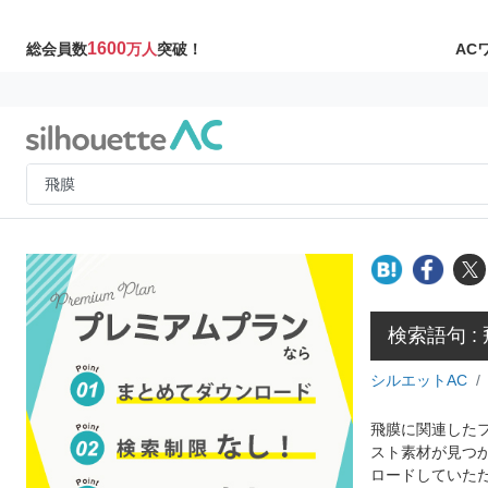
1600
AC
総会員数
万人
突破！
検索語句 :
シルエットAC
飛膜に関連したフ
スト素材が見つ
ロードしていた