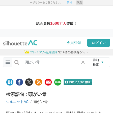
ーポリシーをご覧ください。
詳細
同意
1600
総会員数
万人
突破！
会員登録
ログイン
プレミアム会員登録
で14個の特典をゲット
詳細
▼
検索
検索語句 : 頭がい骨
シルエットAC
頭がい骨
頭がい骨に関連したフリーのイラスト素材を掲載しておりま