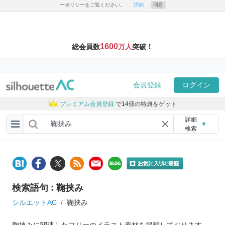
ーポリシーをご覧ください。
詳細
同意
1600
総会員数
万人
突破！
会員登録
ログイン
プレミアム会員登録
で14個の特典をゲット
詳細
▼
検索
検索語句 : 鞠挟み
シルエットAC
鞠挟み
鞠挟みに関連したフリーのイラスト素材を掲載しております。