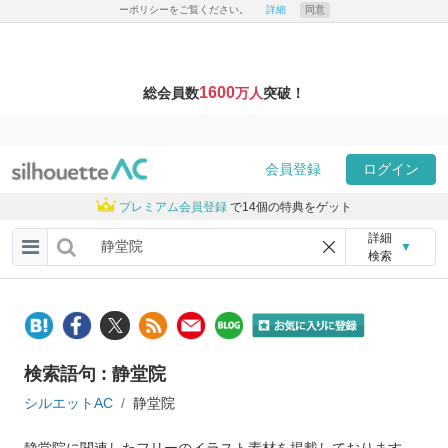
ーポリシーをご覧ください。
詳細
同意
1600
総会員数
万人
突破！
会員登録
ログイン
プレミアム会員登録
で14個の特典をゲット
詳細
▼
検索
検索語句 : 静堂院
シルエットAC
静堂院
静堂院に関連したフリーのイラスト素材を掲載しております。