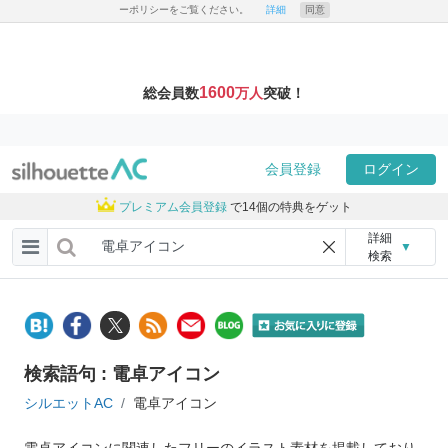
ーポリシーをご覧ください。
詳細
同意
1600
総会員数
万人
突破！
会員登録
ログイン
プレミアム会員登録
で14個の特典をゲット
詳細
▼
検索
検索語句 : 電卓アイコン
シルエットAC
電卓アイコン
電卓アイコンに関連したフリーのイラスト素材を掲載しており