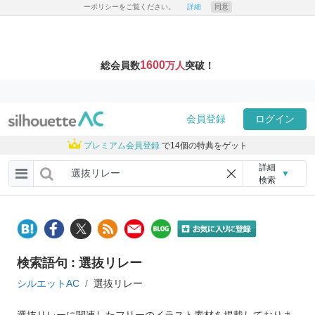
ーポリシーをご覧ください。
詳細
同意
1600
総会員数
万人
突破！
会員登録
ログイン
プレミアム会員登録
で14個の特典をゲット
詳細
▼
検索
検索語句 : 選抜リレー
シルエットAC
選抜リレー
選抜リレーに関連したフリーのイラスト素材を掲載しておりま