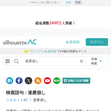
ーポリシーをご覧ください。
詳細
同意
1600
総会員数
万人
突破！
会員登録
ログイン
プレミアム会員登録
で14個の特典をゲット
詳細
▼
検索
検索語句 : 達磨崩し
シルエットAC
達磨崩し
達磨崩しに関連したフリーのイラスト素材を掲載しておりま