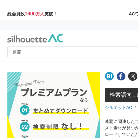
1600
AC
総会員数
万人
突破！
検索語句 :
シルエットAC
連覇に関連したフ
スト素材が見つ
ロードしていた