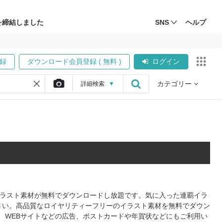
を締結しました
SNS
ヘルプ
録
ダウンロード会員登録 ( 無料 )
ログイン
カテゴリー
詳細
検索
▼
のイラスト素材が無料でダウンロードし放題です。気に入った連覇イラ
さい。高品質なロイヤリティーフリーのイラスト素材を無料でダウン
、WEBサイトなどの広告、ポストカードや年賀状などにもご利用い