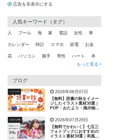
広告を非表示にする
人気キーワード（タグ）
人
プール
海
家
電話
女性
車
カレンダー
時計
スマホ
節電
お金
花
パソコン
握手
男性
ハート
本
もっと見る
矢印
猫
手
メール
トラック
木
犬
吹き出し
カメラ
星
プレゼント
ブログ
飛行機
グラフ
ビル
魚
家族
書類
2026年08月07日
イラストAC
【無料】読書の秋をイメー
歩く
工場
会社
太陽
キラキラ
ジしたイラスト素材30選｜
POP・おたより・掲示物に
おすすめ
人物
虫眼鏡
花火
電車
ビジネス
2026年07月28日
お役立ち情報
子供
作業員
葉
相談
ピクトグラム
【無料でかわいく】七五三
フォトブックにおすすめの
イラスト素材30選｜和風の