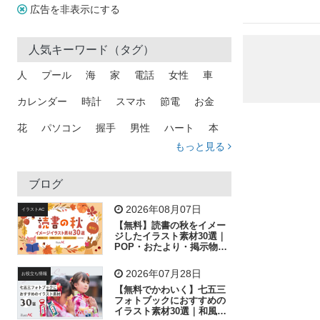
広告を非表示にする
人気キーワード（タグ）
人
プール
海
家
電話
女性
車
カレンダー
時計
スマホ
節電
お金
花
パソコン
握手
男性
ハート
本
もっと見る
矢印
猫
手
メール
トラック
木
犬
吹き出し
カメラ
星
プレゼント
ブログ
飛行機
グラフ
ビル
魚
家族
書類
2026年08月07日
イラストAC
【無料】読書の秋をイメー
歩く
工場
会社
太陽
キラキラ
ジしたイラスト素材30選｜
POP・おたより・掲示物に
おすすめ
人物
虫眼鏡
花火
電車
ビジネス
2026年07月28日
お役立ち情報
子供
作業員
葉
相談
ピクトグラム
【無料でかわいく】七五三
フォトブックにおすすめの
イラスト素材30選｜和風の