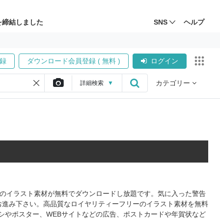
を締結しました
SNS
ヘルプ
録
ダウンロード会員登録 ( 無料 )
ログイン
カテゴリー
詳細
検索
▼
形式のイラスト素材が無料でダウンロードし放題です。気に入った警告
お進み下さい。高品質なロイヤリティーフリーのイラスト素材を無料
シやポスター、WEBサイトなどの広告、ポストカードや年賀状など