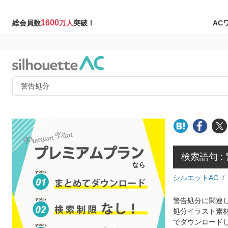
1600
AC
総会員数
万人
突破！
検索語句 :
シルエットAC
警告処分に関連し
処分イラスト素
でダウンロード