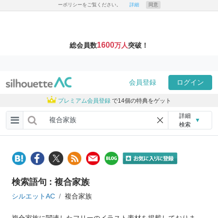
ーポリシーをご覧ください。
詳細
同意
1600
総会員数
万人
突破！
会員登録
ログイン
プレミアム会員登録
で14個の特典をゲット
詳細
▼
検索
検索語句 : 複合家族
シルエットAC
複合家族
複合家族に関連したフリーのイラスト素材を掲載しておりま