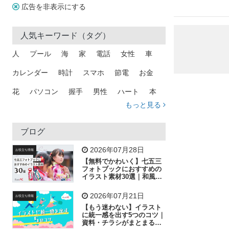
広告を非表示にする
人気キーワード（タグ）
人
プール
海
家
電話
女性
車
カレンダー
時計
スマホ
節電
お金
花
パソコン
握手
男性
ハート
本
もっと見る
矢印
猫
手
メール
トラック
木
犬
吹き出し
カメラ
星
プレゼント
ブログ
飛行機
グラフ
ビル
魚
家族
書類
2026年07月28日
お役立ち情報
【無料でかわいく】七五三
歩く
工場
会社
太陽
キラキラ
フォトブックにおすすめの
イラスト素材30選｜和風の
飾り付け素材が揃う
人物
虫眼鏡
花火
電車
ビジネス
2026年07月21日
お役立ち情報
子供
作業員
葉
相談
ピクトグラム
【もう迷わない】イラスト
に統一感を出す5つのコツ｜
資料・チラシがまとまるフ