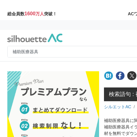
1600
AC
総会員数
万人
突破！
検索語句 :
シルエットAC
補助医療器具に関
補助医療器具イ
材を無料でダウ