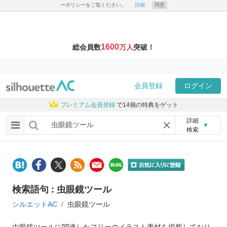
ーポリシーをご覧ください。
詳細
同意
1600
総会員数
万人
突破！
会員登録
ログイン
プレミアム会員登録
で14個の特典をゲット
詳細
▼
検索
検索語句 : 虫眼鏡ツール
シルエットAC
虫眼鏡ツール
虫眼鏡ツールに関連したフリーのイラスト素材を掲載しており