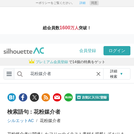
ーポリシーをご覧ください。
詳細
同意
1600
総会員数
万人
突破！
会員登録
ログイン
プレミアム会員登録
で14個の特典をゲット
詳細
▼
検索
検索語句 : 花粉媒介者
シルエットAC
花粉媒介者
花粉媒介者に関連したフリーのイラスト素材を掲載しておりま