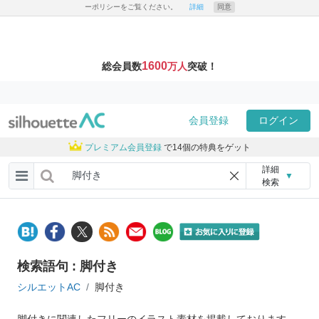
ーポリシーをご覧ください。
詳細
同意
1600
総会員数
万人
突破！
会員登録
ログイン
プレミアム会員登録
で14個の特典をゲット
詳細
▼
検索
検索語句 : 脚付き
シルエットAC
脚付き
脚付きに関連したフリーのイラスト素材を掲載しております。